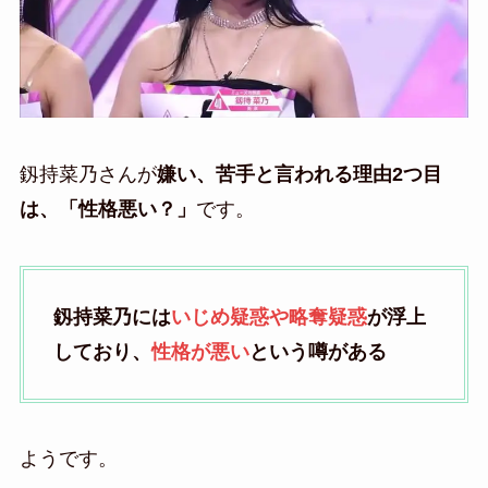
釼持菜乃さんが
嫌い、苦手と言われる理由2つ目
は、「性格悪い？」
です。
釼持菜乃には
いじめ疑惑や略奪疑惑
が浮上
しており、
性格が悪い
という噂がある
ようです。