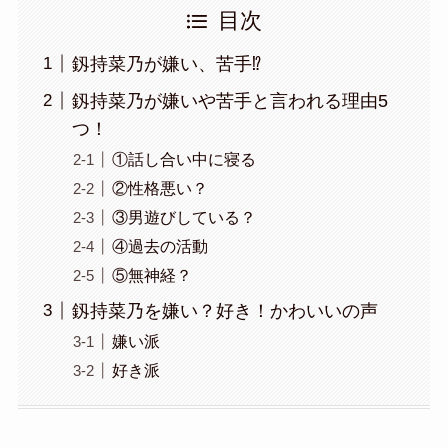
目次
釼持菜乃が嫌い、苦手⁉
釼持菜乃が嫌いや苦手と言われる理由5
つ！
①話し合い中に寝る
②性格悪い？
③男遊びしている？
④過去の活動
⑤無神経？
釼持菜乃を嫌い？好き！かわいいの声
嫌い派
好き派