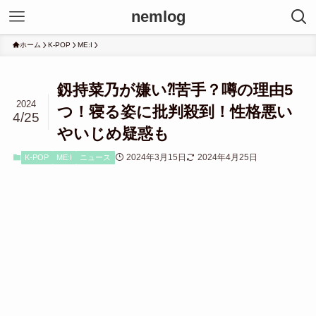
nemlog
ホーム
K-POP
ME:I
釼持菜乃が嫌い⁈苦手？噂の理由5
2024
つ！寝る姿に批判殺到！性格悪い
4/25
やいじめ疑惑も
2024年3月15日
2024年4月25日
K-POP
ME:I
ニュース