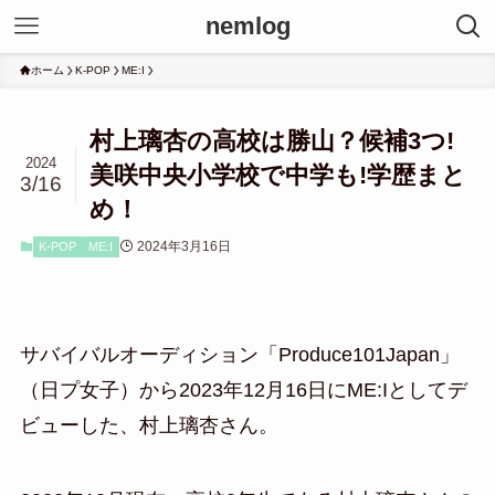
nemlog
ホーム
K-POP
ME:I
村上璃杏の高校は勝山？候補3つ!
2024
美咲中央小学校で中学も!学歴まと
3/16
め！
2024年3月16日
K-POP
ME:I
サバイバルオーディション「Produce101Japan」
（日プ女子）から2023年12月16日にME:Iとしてデ
ビューした、村上璃杏さん。