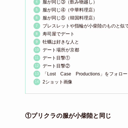
服が同じ③（飲み物越し）
服が同じ④（中華料理店）
服が同じ⑤（韓国料理店）
ブレスレットや指輪が小柴陸のものと似
寿司屋でデート
牡蠣は好きな人と
デート場所が京都
デート目撃①
デート目撃②
「Lost Case Productions」をフォロー
2ショット画像
①プリクラの服が小柴陸と同じ