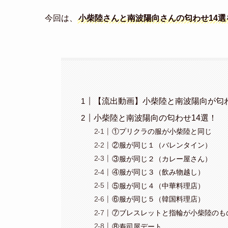
今回は、
小柴陸さんと南波陽向さんの匂わせ14選
【流出動画】小柴陸と南波陽向が匂
小柴陸と南波陽向の匂わせ14選！
①プリクラの服が小柴陸と同じ
②服が同じ１（バレンタイン）
③服が同じ２（カレー屋さん）
④服が同じ３（飲み物越し）
⑤服が同じ４（中華料理店）
⑥服が同じ５（韓国料理店）
⑦ブレスレットと指輪が小柴陸のも
⑧寿司屋デート