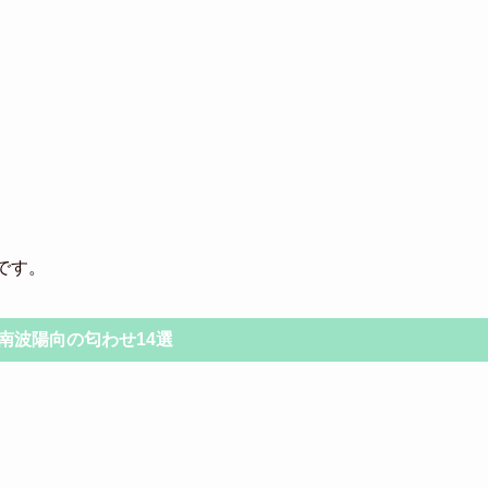
です。
南波陽向の匂わせ14選