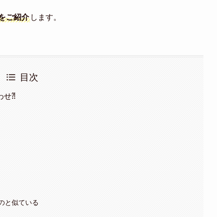
をご紹介
します。
目次
わせ⁈
のと似ている