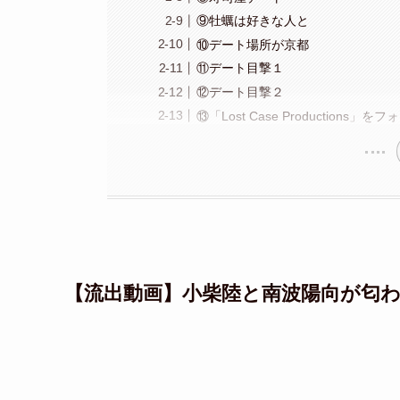
⑨牡蠣は好きな人と
⑩デート場所が京都
⑪デート目撃１
⑫デート目撃２
⑬「Lost Case Productions」を
【流出動画】小柴陸と南波陽向が匂わ