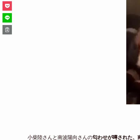
小柴陸さんと南波陽向さんの
匂わせが噂された、南