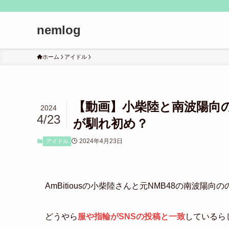
nemlog
ホーム
アイドル
【動画】小柴陸と南波陽向の
2024
4/23
が馴れ初め？
2024年4月23日
アイドル
AmBitiousの小柴陸さんと元NMB48の南波陽
どうやら
服や指輪がSNSの投稿と一致
しているら