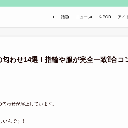
話題
ニュース
K-POP
アイ
匂わせ14選！指輪や服が完全一致⁈合コ
向のの匂わせが浮上しています。
しいんです！