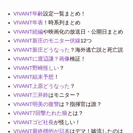
VIVANT年齢
設定一覧まとめ！
VIVANT年表
！時系列まとめ
VIVANT続編
や映画化の放送日・公開日まとめ
VIVANT新庄のモニター伏線
12つ
VIVANT新庄どうなった
？海外逃亡説と死亡説
VIVANTに渡辺謙？画像
検証！
VIVANT野崎怪しい
？
VIVANT結末予想
！
VIVANT上原どうなった
？
VIVANT三井鈴
はモニター？
VIVANT明美の復讐
は？指揮官は誰？
VIVANT7回撃たれた狼
とは？
VIVANTゴビ社長
が怪しい！
VIVANT最終標的が日本
はデマ！嘘流したのは