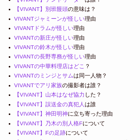
【VIVANT】別班饅頭
の意味は？
VIVANTジャミーンが怪しい
理由
VIVANTドラムが怪しい
理由
VIVANTの新庄が怪しい
理由
VIVANTの鈴木が怪しい
理由
VIVANTの長野専務が怪しい
理由
VIVANTの中華料理店はどこ
？
VIVANTのミンジとサム
は同一人物？
VIVANTでアリ家族
の撮影者は誰？
【VIVANT】山本はなぜ協力
した？
【VIVANT】誤送金の真犯人
は誰
【VIVANT】神田明神
に立ち寄った理由
【VIVANT】乃木の別人格F
について
【VIVANT】Fの足跡
について