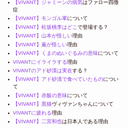
【VIVANT】ジャミーンの病気
はファロー四徴
症
【VIVANT】モンゴル軍
について
【VIVANT】松坂桃李はどこ
で登場する？
【VIVANT】山本が怪しい
理由
【VIVANT】薫が怪しい
理由
【VIVANT】くまのぬいぐるみの意味
について
VIVANTにイライラする
理由
VIVANTのアド砂漠は実在
する？
【VIVANT】アド砂漠で食べていたもの
につい
て
【VIVANT】赤飯の意味
について
【VIVANT】黒猫
ヴィヴァンちゃんについて
VIVANTに疲れる
理由
【VIVANT】二宮和也
は日本人である理由