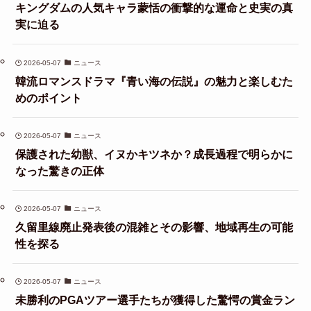
キングダムの人気キャラ蒙恬の衝撃的な運命と史実の真
実に迫る
2026-05-07
ニュース
韓流ロマンスドラマ『青い海の伝説』の魅力と楽しむた
めのポイント
2026-05-07
ニュース
保護された幼獣、イヌかキツネか？成長過程で明らかに
なった驚きの正体
2026-05-07
ニュース
久留里線廃止発表後の混雑とその影響、地域再生の可能
性を探る
2026-05-07
ニュース
未勝利のPGAツアー選手たちが獲得した驚愕の賞金ラン