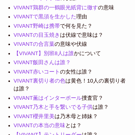
VIVANT鶏群の一鶴眼光紙背に徹す
の意味
VIVANTで黒須を生かした
理由
VIVANT野崎は携帯
で何を見た？
VIVANTの目玉焼き
は伏線で意味は？
VIVANTの合言葉
の意味や伏線
【VIVANT】別班8人は誰
かについて
VIVANT飯田さんは誰？
VIVANT赤いコート
の女性は誰？
VIVANT裏切り者の色
は黄色！10人の裏切り者
は誰？
VIVANT薫はインターポール
捜査官？
VIVANT乃木と手を繋いでる子供
は誰？
VIVANT櫻井里美
は乃木母と姉妹？
VIVANTの本当の意味
とは？
【VIVANT】テントリーダー
は誰？