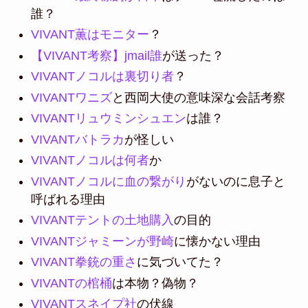
誰？
VIVANT薫はモニター
？
【VIVANT考察】jmail誰
が送った？
VIVANTノコルは裏切り者
？
VIVANTワニズ
と西岡大使の意味深な会話考察
VIVANTリュウミンシュエン
は誰？
VIVANTバトラカ
が怪しい
VIVANTノコルは何者
か
VIVANTノコルに血の繋がり
がないのに息子と
呼ばれる理由
VIVANTテントの土地購入
の目的
VIVANTジャミーンが野崎
に懐かない理由
VIVANT拳銃の重さ
に気づいてた？
VIVANTの棺桶
は本物？偽物？
VIVANTスネイプ社
の伏線